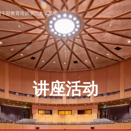
迎来校、实地考察、当面交流！
业定制化内训、契合企业发展所需
26年浙江大学EDP高管培训计划发布
养引领中国发展的健康力量
国干部教育培训浙江大学基地
讲座活动