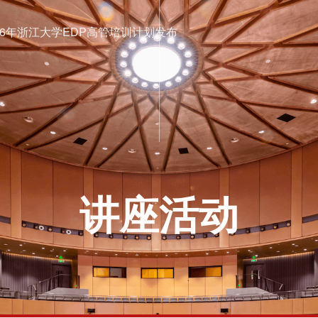
26年浙江大学EDP高管培训计划发布
迎来校、实地考察、当面交流！
业定制化内训、契合企业发展所需
养引领中国发展的健康力量
国干部教育培训浙江大学基地
讲座活动