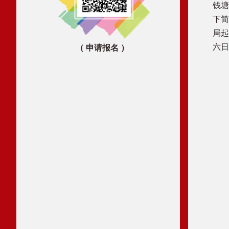
钱塘
下简
局起
六日
（ 申请报名 ）