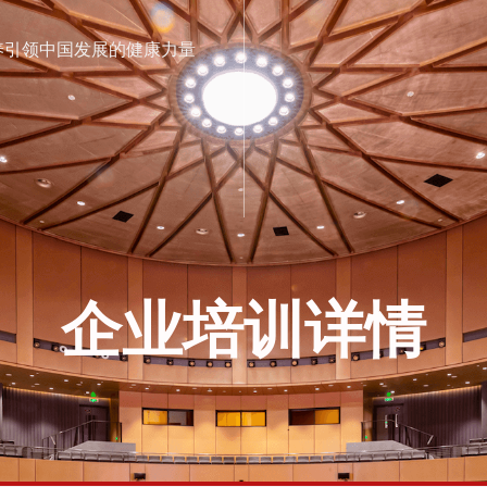
国干部教育培训浙江大学基地
迎来校、实地考察、当面交流！
业定制化内训、契合企业发展所需
26年浙江大学EDP高管培训计划发布
养引领中国发展的健康力量
企业培训详情