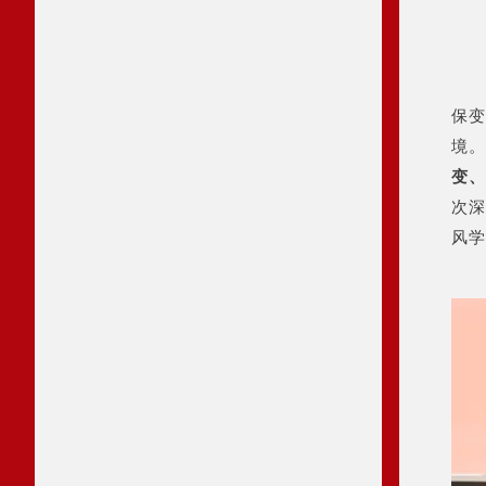
保变
境。
变、
次深
风学