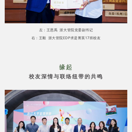
左：王恩禹 浙大管院党委副书记
右：王毅 浙大管院EDP求是菁英17班校友
缘起
校友深情与联络纽带的共鸣